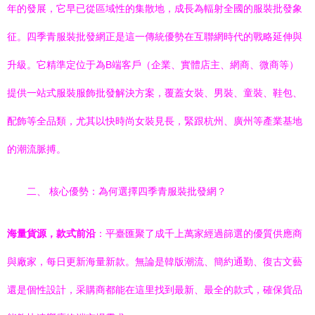
年的發展，它早已從區域性的集散地，成長為輻射全國的服裝批發象
征。四季青服裝批發網正是這一傳統優勢在互聯網時代的戰略延伸與
升級。它精準定位于為B端客戶（企業、實體店主、網商、微商等）
提供一站式服裝服飾批發解決方案，覆蓋女裝、男裝、童裝、鞋包、
配飾等全品類，尤其以快時尚女裝見長，緊跟杭州、廣州等產業基地
的潮流脈搏。
二、 核心優勢：為何選擇四季青服裝批發網？
海量貨源，款式前沿
：平臺匯聚了成千上萬家經過篩選的優質供應商
與廠家，每日更新海量新款。無論是韓版潮流、簡約通勤、復古文藝
還是個性設計，采購商都能在這里找到最新、最全的款式，確保貨品