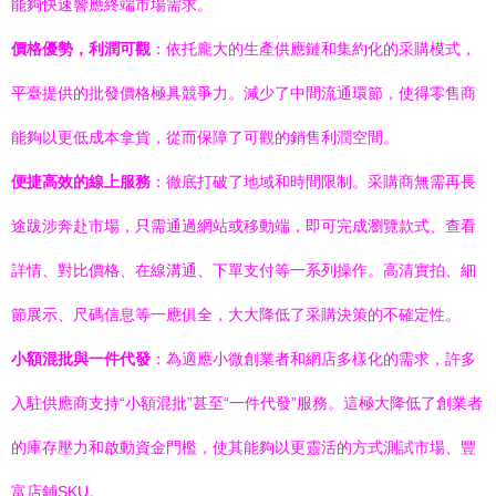
能夠快速響應終端市場需求。
價格優勢，利潤可觀
：依托龐大的生產供應鏈和集約化的采購模式，
平臺提供的批發價格極具競爭力。減少了中間流通環節，使得零售商
能夠以更低成本拿貨，從而保障了可觀的銷售利潤空間。
便捷高效的線上服務
：徹底打破了地域和時間限制。采購商無需再長
途跋涉奔赴市場，只需通過網站或移動端，即可完成瀏覽款式、查看
詳情、對比價格、在線溝通、下單支付等一系列操作。高清實拍、細
節展示、尺碼信息等一應俱全，大大降低了采購決策的不確定性。
小額混批與一件代發
：為適應小微創業者和網店多樣化的需求，許多
入駐供應商支持“小額混批”甚至“一件代發”服務。這極大降低了創業者
的庫存壓力和啟動資金門檻，使其能夠以更靈活的方式測試市場、豐
富店鋪SKU。